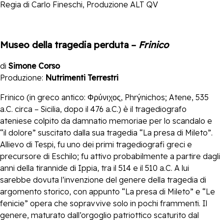
Regia di Carlo Fineschi, Produzione ALT QV
Museo della tragedia perduta –
Frinico
di
Simone Corso
Produzione:
Nutrimenti Terrestri
Frinico (in greco antico: Φρύνιχος, Phrýnichos; Atene, 535
a.C. circa – Sicilia, dopo il 476 a.C.) è il tragediografo
ateniese colpito da damnatio memoriae per lo scandalo e
“il dolore” suscitato dalla sua tragedia “La presa di Mileto”.
Allievo di Tespi, fu uno dei primi tragediografi greci e
precursore di Eschilo; fu attivo probabilmente a partire dagli
anni della tirannide di Ippia, tra il 514 e il 510 a.C. A lui
sarebbe dovuta l’invenzione del genere della tragedia di
argomento storico, con appunto “La presa di Mileto” e “Le
fenicie” opera che sopravvive solo in pochi frammenti. Il
genere, maturato dall’orgoglio patriottico scaturito dal