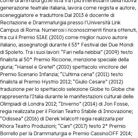
come drammaturgo.Artista tra i più interessanti della nuova
generazione teatrale italiana, lavora come regista e autore,
sceneggiatore e traduttore.Dal 2013 è docente di
Recitazione e Drammaturgia presso l’Università Link
Campus di Roma. Numerosi i riconoscimenti finora ottenuti,
tra cui il Premio SIAE (2010) come miglior nuovo autore
italiano, assegnatogli durante il 53° Festival dei Due Mondi
di Spoleto. Tra i suoi lavori: “Fari nella nebbia” (2009) testo
finalista al 50° Premio Riccione, menzione speciale della
giuria; “Hansel e Gretel” (2010) spettacolo vincitore del
Premio Scenario Infanzia; “L’ultima cena” (2011) testo
finalista al Premio Hystrio 2012; “Giulio Cesare” (2012)
traduzione per lo spettacolo selezione Globe to Globe che
rappresenta l’Italia durante le manifestazioni culturali delle
Olimpiadi di Londra 2012; “Inverno” (2014) di Jon Fosse,
regia realizzata per il Florian Teatro Stabile di Innovazione;
“Odissea” (2016) di Derek Walcott regia realizzata per
Khora Teatro Produzioni; “Cani” (2017) testo 2° Premio
Borrello per la Drammaturgia e Premio CassinoOFF 2014;