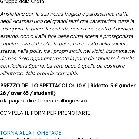
Gruppo della Creta
Aristofane con la sua ironia tragica e parossistica tratta
negli Acarnesi uno dei grandi temi che caratterizza
tutta la
sua opera: la pace. Il conflitto non nasce contro il nemico
esterno, con cui alla fine della prima scena
il protagonista
stipula senza difficoltà la pace, ma è insito nella società
stessa, nella polis, tra i propri simili,
nei vicini, insomma nel
demos. Solo apparentemente la pace da stipulare è quella
con l’odiata Sparta. La
vera pace è quella da costruire
all’interno della propria comunità.
PREZZO DELLO SPETTACOLO: 10 € | Ridotto 5 € (under
26 / over 65 / studenti)
(da pagare direttamente all’ingresso)
COMPILA IL FORM PER PRENOTARTI
TORNA ALLA HOMEPAGE